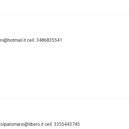
tini@hotmail.it cell. 3486835541
 volpatomario@libero.it cell. 3355443745