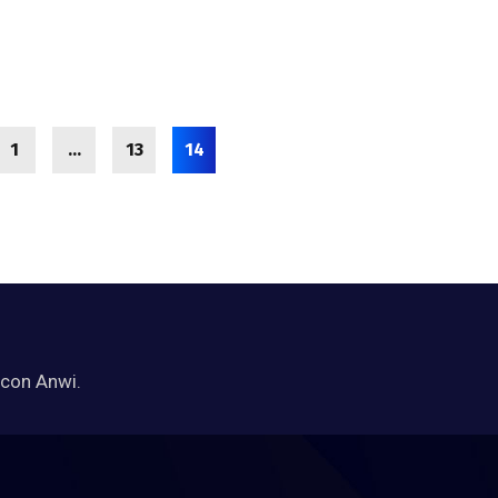
1
…
13
14
 con Anwi.