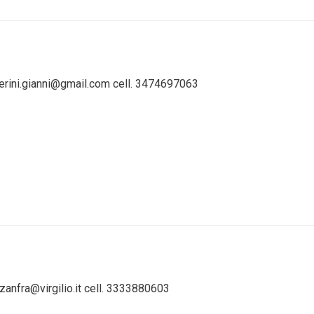
perini.gianni@gmail.com cell. 3474697063
iazanfra@virgilio.it cell. 3333880603