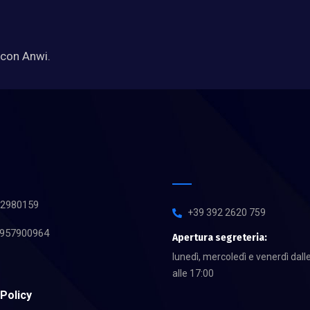
 con Anwi.
412980159
+39 392 2620 759
04957900964
Apertura segreteria:
lunedì, mercoledì e venerdì dall
alle 17:00
 Policy